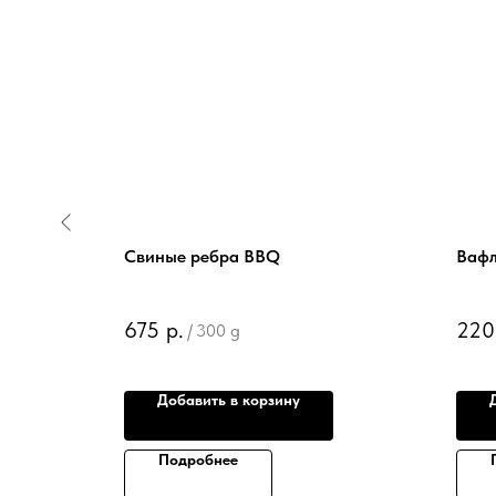
Свиные ребра BBQ
Вафл
675
р.
220
/
300 g
Добавить в корзину
Подробнее