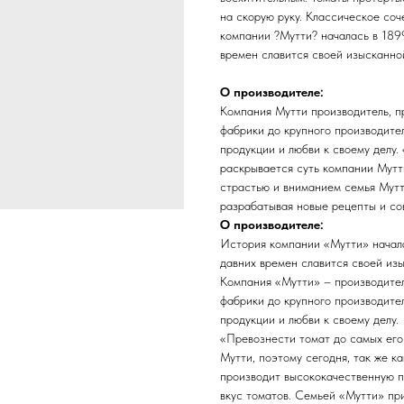
на скорую руку. Классическое соч
компании ?Мутти? началась в 1899
времен славится своей изысканной
О производителе:
Компания Мутти производитель, п
фабрики до крупного производите
продукции и любви к своему делу.
раскрывается суть компании Мутти
страстью и вниманием семья Мутт
разрабатывая новые рецепты и со
О производителе:
История компании «Мутти» начала
давних времен славится своей изы
Компания «Мутти» – производител
фабрики до крупного производите
продукции и любви к своему делу.
«Превознести томат до самых его
Мутти, поэтому сегодня, так же к
производит высококачественную п
вкус томатов. Семьей «Мутти» при