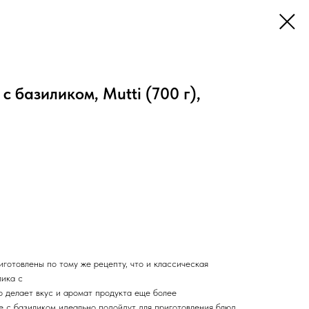
 базиликом, Mutti (700 г),
готовлены по тому же рецепту, что и классическая
лика с
о делает вкус и аромат продукта еще более
е с базиликом идеально подойдут для приготовления блюд