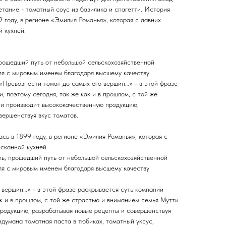
етание - томатный соус из базилика и спагетти. История
 году, в регионе «Эмилия Романья», которая с давних
 кухней.
рошедший путь от небольшой сельскохозяйственной
ля с мировым именем благодаря высшему качеству
 «Превознести томат до самых его вершин…» - в этой фразе
, поэтому сегодня, так же как и в прошлом, с той же
и производит высококачественную продукцию,
вершенствуя вкус томатов.
сь в 1899 году, в регионе «Эмилия Романья», которая с
сканной кухней.
ь, прошедший путь от небольшой сельскохозяйственной
ля с мировым именем благодаря высшему качеству
 вершин…» - в этой фразе раскрывается суть компании
ак и в прошлом, с той же страстью и вниманием семья Мутти
родукцию, разрабатывая новые рецепты и совершенствуя
думана томатная паста в тюбиках, томатный уксус,