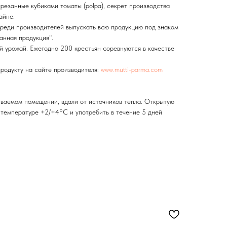
резанные кубиками томаты (polpa), секрет производства
айне.
реди производителей выпускать всю продукцию под знаком
анная продукция".
ий урожай. Ежегодно 200 крестьян соревнуются в качестве
родукту на сайте производителя:
www.mutti-parma.com
иваемом помещении, вдали от источников тепла. Открытую
и температуре +2/+4°C и употребить в течение 5 дней