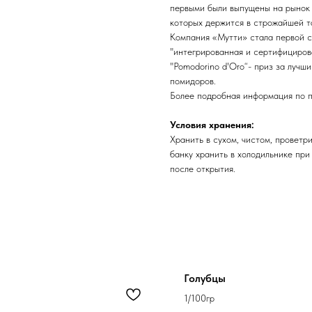
первыми были выпущены на рынок 
которых держится в строжайшей т
Компания «Мутти» стала первой с
"интегрированная и сертифициров
"Pomodorino d'Oro“- приз за лучш
помидоров.
Более подробная информация по п
Условия хранения:
Хранить в сухом, чистом, проветр
банку хранить в холодильнике пр
после открытия.
Голубцы
1/100гр