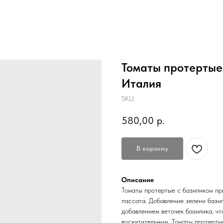
Томаты протертые с
Италия
SKU:
580,00
р.
В корзину
Описание
Томаты протертые с базиликом при
пассата. Добавление зелени бази
добавлением веточек базилика, чт
восхитительным. Томаты протерты