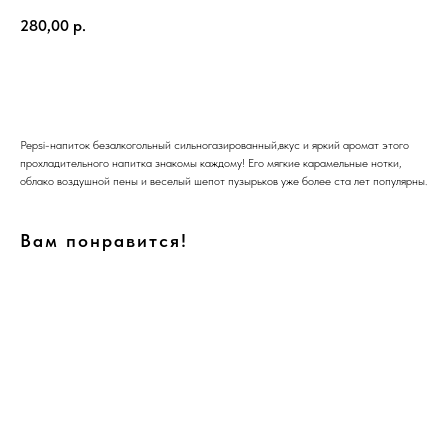
280,00
р.
В корзину
Pepsi-напиток безалкогольный сильногазированный,вкус и яркий аромат этого
прохладительного напитка знакомы каждому! Его мягкие карамельные нотки,
облако воздушной пены и веселый шепот пузырьков уже более ста лет популярны.
Вам понравится!