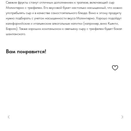
Свежие фрукты станут отличным дополнением к трапезе, включающей сыр
Молинтерно с трюфелем. Его вкусовой букет настолько насыщенный, что можно
употребьлять сыр и в качестве самостоятельного блюда. Вино к этому продукту
нужно подбирать с учетом насыщенности вкуса Молинтерно. Хорошо подойдут
калифорнийские и итальянские алкогольные напитки (например, вино Кьянти,
Бароло). Также хорошим компаньоном к овечьему сыру с трюфелем будет бокал
шампанского.
Вам понравится!
Гол
1/1
3