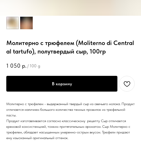
Молитерно с трюфелем (Moliterno di Central
al tartufo), полутвердый сыр, 100гр
1 050
р.
/
100 g
В корзину
Молитерно с трюфелем - выдержанный твердый сыр из овечьего молока. Продукт
отличается наличием большого количества темных прожилок из трюфельной
пасты.
Продукт изготавливается согласно классическому рецепту. Сыр отличается
кремовой консистенцией, тонким притягательным ароматом. Сыр Молитерно с
трюфелем, обладает насыщенным умеренно-острым вкусом. Трюфели придают
ему изысканный оригинальный оттенок.