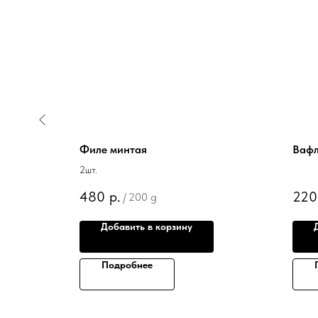
кой
Филе минтая
Вафл
2шт.
480
р.
220
/
200 g
Добавить в корзину
Подробнее