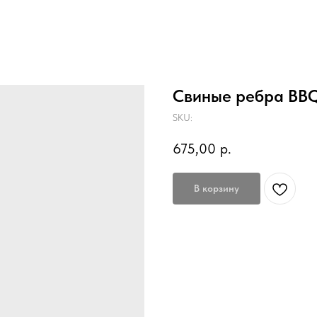
Свиные ребра BB
SKU:
675,00
р.
В корзину