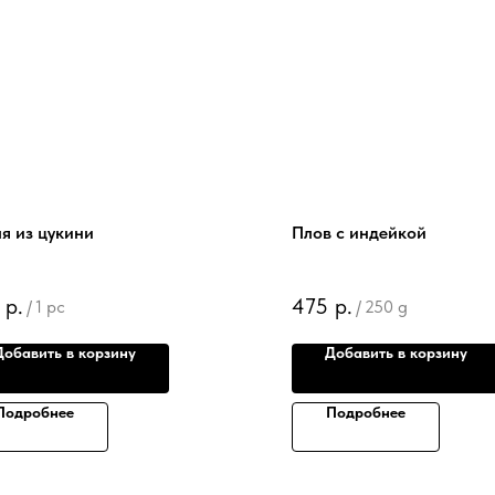
я из цукини
Плов с индейкой
р.
475
р.
/
1 pc
/
250 g
Добавить в корзину
Добавить в корзину
Подробнее
Подробнее