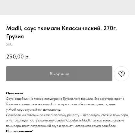
Madli, соус ткемали Классический, 270г,
Грузия
SKU:
290,00
р.
В корзину
Описание
Соус сацебели не менее популярен в Грузии, чем ткемали. Его заготавливают в
больших количествах на зиму. Но теперь это не обязательно делать, ведь
у Madli соус вкусный по-домашнему.
Сацебели мы готовим по классическому рецепту – используем свежие помидоры,
а не томатную пасту в качестве основы Сацебели Madli, так как только свежие
помидоры дают потрясающий вкус и аромат настоящего соуса сацебели.
Использование: