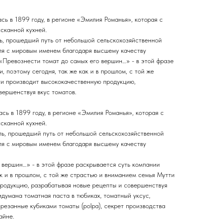
ь в 1899 году, в регионе «Эмилия Романья», которая с
сканной кухней.
ь, прошедший путь от небольшой сельскохозяйственной
ля с мировым именем благодаря высшему качеству
 «Превознести томат до самых его вершин…» - в этой фразе
, поэтому сегодня, так же как и в прошлом, с той же
и производит высококачественную продукцию,
вершенствуя вкус томатов.
сь в 1899 году, в регионе «Эмилия Романья», которая с
сканной кухней.
ь, прошедший путь от небольшой сельскохозяйственной
ля с мировым именем благодаря высшему качеству
 вершин…» - в этой фразе раскрывается суть компании
ак и в прошлом, с той же страстью и вниманием семья Мутти
родукцию, разрабатывая новые рецепты и совершенствуя
думана томатная паста в тюбиках, томатный уксус,
резанные кубиками томаты (polpa), секрет производства
айне.