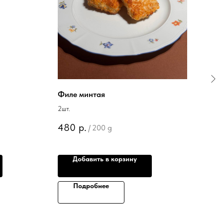
Филе минтая
Ваф
2шт.
480
р.
22
/
200 g
Добавить в корзину
Подробнее