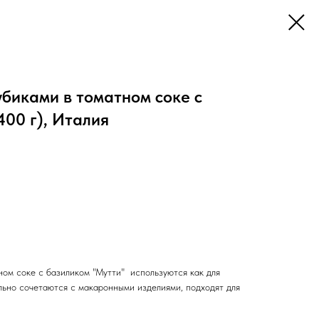
биками в томатном соке с
400 г), Италия
ном соке с базиликом "Мутти" используются как для
льно сочетаются с макаронными изделиями, подходят для