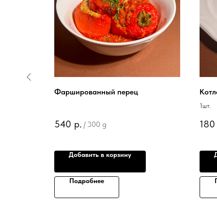
Фаршированный перец
Котл
1шт.
540
р.
180
/
300 g
Добавить в корзину
Подробнее