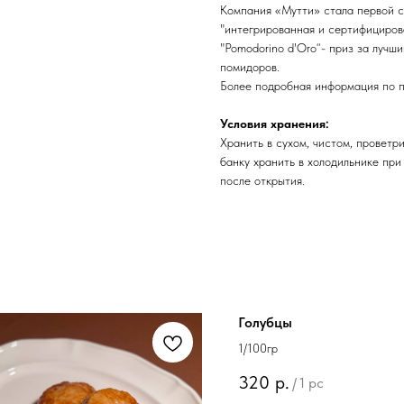
Компания «Мутти» стала первой с
"интегрированная и сертифициров
"Pomodorino d'Oro“- приз за лучш
помидоров.
Более подробная информация по п
Условия хранения:
Хранить в сухом, чистом, проветр
банку хранить в холодильнике пр
после открытия.
Голубцы
1/100гр
320
р.
/
1 pc