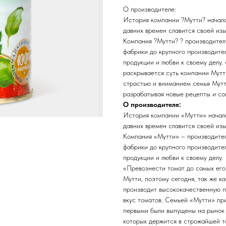
О производителе:
История компании ?Мутти? началас
давних времен славится своей изы
Компания ?Мутти? ? производител
фабрики до крупного производите
продукции и любви к своему делу.
раскрывается суть компании Мутти
страстью и вниманием семья Мутт
разрабатывая новые рецепты и со
О производителе:
История компании «Мутти» начала
давних времен славится своей изы
Компания «Мутти» – производител
фабрики до крупного производите
продукции и любви к своему делу.
«Превознести томат до самых его
Мутти, поэтому сегодня, так же к
производит высококачественную п
вкус томатов. Семьей «Мутти» при
первыми были выпущены на рынок 
которых держится в строжайшей т