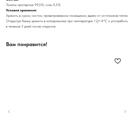
Томаты протертые 99,5%, соль 0,5%
Условия хранения:
Хранить в сухом, чистом, проветриваемом помещении, вдали от источников тепла.
Открытую банку хранить в холодильнике при температуре +2/+4°C и употребить
в течение 5 дней после открытия.
Вам понравится!
Гол
1/1
3