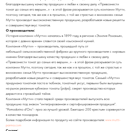
благодаря высшему качеству продукции и любви к своему делу. «Превознести
томат до самых его вершин…» - в этой фразе раскрывается суть компании Мутти,
поэтому сегодня, так же как и в прошлом, с той же страстью и вниманием семья
Мутти производит высококачественную продукцию, разрабатывая новые рецепты
и совершенствуя вкус томатов.
О производителе:
История компании «Мутти» началась в 1899 году, в регионе «Эмилия Романья»,
которая с давних времен славится своей изысканной кухней.
Компания «Мутти» – производитель, прошедший путь от
небольшой сельскохозяйственной фабрики до крупного производителя с мировым
именем благодаря высшему качеству продукции и любви к своему делу.
«Превознести томат до самых его вершин…» - в этой фразе раскрывается суть
компании Мутти, поэтому сегодня, так же как и в прошлом, с той же страстью и
вниманием семья Мутти производит высококачественную продукцию,
разрабатывая новые рецепты и совершенствуя вкус томатов. Семьей «Мутти»
придумана томатная паста в тюбиках, томатный уксус, первыми были выпущены
на рынок резанные кубиками томаты (polpa), секрет производства которых
держится в строжайшей тайне.
Компания «Мутти» стала первой среди производителей выпускать всю
продукцию под знаком "интегрированная и сертифицированная продукция".
"Pomodorino d'Oro“- приз за лучший урожай. Ежегодно 200 крестьян соревнуются
в качестве помидоров.
Более подробная информация по продукту на сайте производителя:
www.mutti-
parma.com
Состав: