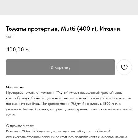
Томаты протертые, Mutti (400 г), Италия
SKU:
400,00
р.
В корзину
Описание
Протертые томаты от компании "Мутти" имеют насыщенный красный цвет,
кремообразную бархатистую консистенцию и являются прекрасной основой для
первых и вторых блюд. История компании ?Мутти? началась в 1899 году, в
регионе «Эмилия Романья», которая с давних времен славится своей изысканной
кухней.
О производителе:
Компания ?Мутти? ? производитель, прошедший путь от небольшой
сельскохозяйственной фабрики до крупного производителя с мировым именем