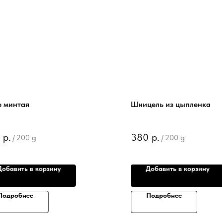
 минтая
Шницель из цыпленка
р.
380
р.
/
200 g
/
200 g
Добавить в корзину
Добавить в корзину
Подробнее
Подробнее