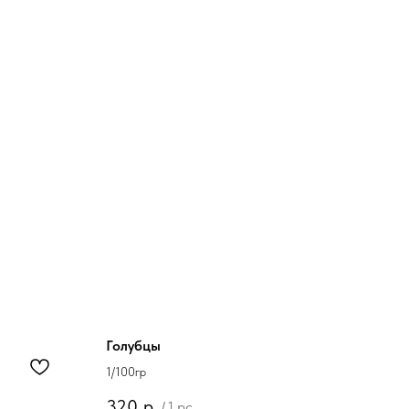
Голубцы
1/100гр
320
р.
/
1 pc