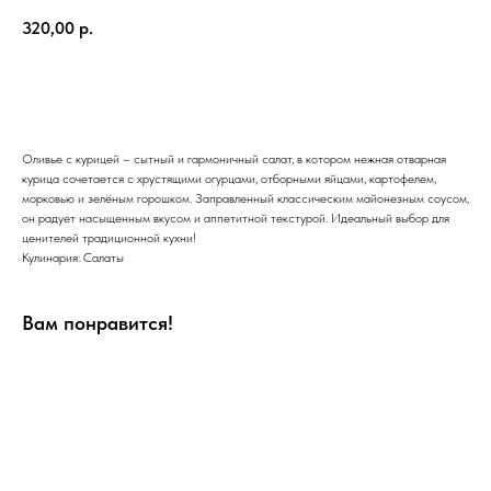
320,00
р.
В корзину
Оливье с курицей – сытный и гармоничный салат, в котором нежная отварная
курица сочетается с хрустящими огурцами, отборными яйцами, картофелем,
морковью и зелёным горошком. Заправленный классическим майонезным соусом,
он радует насыщенным вкусом и аппетитной текстурой. Идеальный выбор для
ценителей традиционной кухни!
Кулинария: Салаты
Вам понравится!